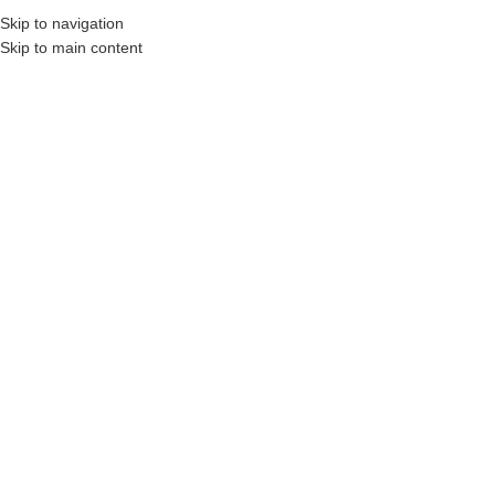
Eğitim Paketleri
Skip to navigation
Skip to main content
MENÜ
Etiket Arşivleri: pastacılık
eğitimi
Home
/
"pastacılık eğitimi" olarak etiketlenmiş yazılar
20
ŞUB