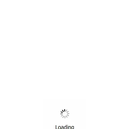
EĞITIMLERDEN
Ustalık Sınıfı Mezunlarımız
Deepers Chocolate
Ustalık Sınıfı Mezunlarımız Aslı ve Arzu Hanım ile Ahmet Bey MEB
onaylı sertifikalarını alarak mesleğe ilk adımlarını attılar.2023 ...
OKUMAYA DEVAM ET
18
OCA