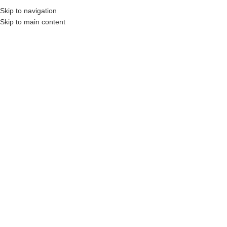
Eğitim Paketleri
Skip to navigation
Skip to main content
MENÜ
Etiket Arşivleri: Pate a
Choux
Home
/
"Pate a Choux" olarak etiketlenmiş yazılar
21
MAY