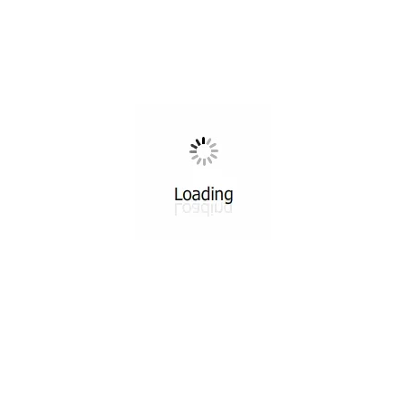
EĞITIMLERDEN
Fransız Tatlıları Workshop
Deepers Chocolate
Fransız pastacılıkFransız pastacılık Fransız pastacılık kursu veFransız
Tatlıları Workshop atölyemizde Melike hanım ile 3 farkl...
OKUMAYA DEVAM ET
18
ARA