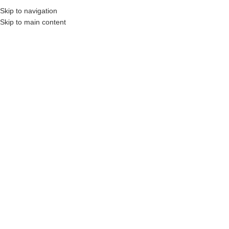
Eğitim Paketleri
Skip to navigation
Skip to main content
MENÜ
Blog
Home
/
Eğitimlerden
EĞITIMLERDEN
10-13 Kasım Çikolata Eğitimi
Deepers Chocolate
Açık 1 Aralık 2025