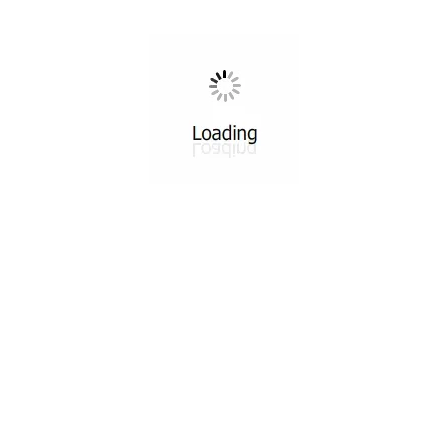
TEM
EĞITIMLERDEN
Draje Çikolata Eğitimi
Deepers Chocolate
Draje Çikolata Eğitimi atölyemiz Konya'dan gelen Mehmet bey ile
gerçekleşti. 2 gün boyunca kursiyerimizle kuruyemiş ve kuru
meyvelerde...
OKUMAYA DEVAM ET