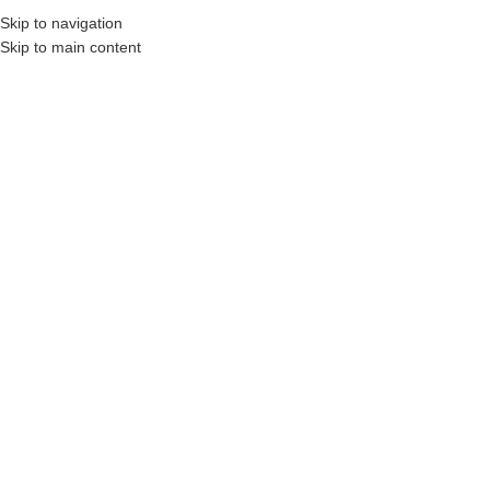
Eğitim Paketleri
Skip to navigation
Skip to main content
MENÜ
Blog
Home
/
Eğitimlerden
EĞITIMLERDEN
Profesyonel Çikolata Eğitimi
Deepers Chocolate
Açık 2 Mayıs 2026