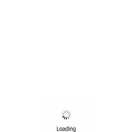
En yeni
Daha eski
İlgili gönderiler
26
TEM
EĞITIMLERDEN
Draje Çikolata Eğitimi