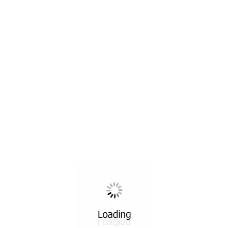
İlgili gönderiler
26
TEM
EĞITIMLERDEN
Draje Çikolata Eğitimi
Deepers Chocolate