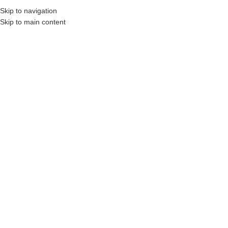
Eğitim Paketleri
Skip to navigation
Skip to main content
MENÜ
Blog
Home
/
Eğitimlerden
EĞITIMLERDEN
Temel Çikolata Eğitimi
Deepers Chocolate
Açık 5 Mayıs 2025